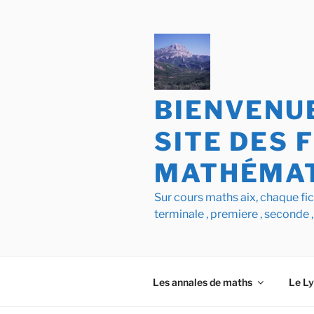
Aller
au
contenu
principal
BIENVENUE
SITE DES 
MATHÉMAT
Sur cours maths aix, chaque f
terminale , premiere , seconde ,
Les annales de maths
Le L