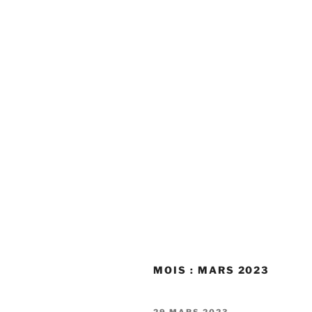
MOIS :
MARS 2023
PUBLIÉ
29 MARS 2023