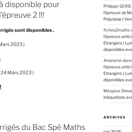
jà disponible pour
Philippe SERIE
l’épreuve de M
’épreuve 2 !!!
Polynésie ( Ven
fiches2maths
rrigés sont disponibles .
l’épreuve anti
Etrangers ( Lun
 Mars 2023 )
disponibles avec
1
Anonyme
dan
l’épreuve anti
 24 Mars 2023 )
Etrangers ( Lun
disponibles avec
2
Margaux Desou
inéquations ave
ARCHIVES
orrigés du Bac Spé Maths
juin 2026