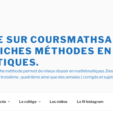
 SUR COURSMATHSAI
FICHES MÉTHODES EN
IQUES.
iche méthode permet de mieux réussir en mathématiques. De
 troisième , quatrième ainsi que des annales ( corrigés et sujet
ycée
Le collège
Les vidéos
Le fil Instagram