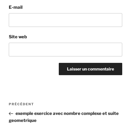
E-mail
Site web
Navigation
Article
PRÉCÉDENT
de
précédent
exemple exercice avec nombre complexe et suite
l’article
geometrique