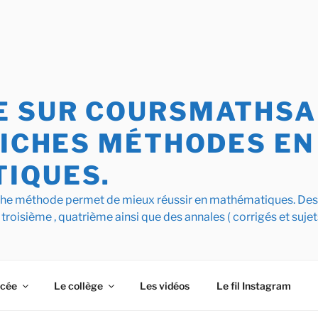
 SUR COURSMATHSAI
FICHES MÉTHODES EN
IQUES.
iche méthode permet de mieux réussir en mathématiques. De
 troisième , quatrième ainsi que des annales ( corrigés et sujet
ycée
Le collège
Les vidéos
Le fil Instagram