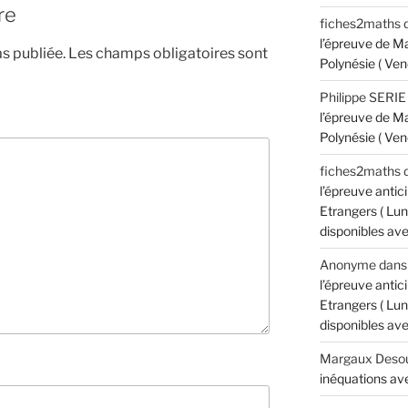
re
fiches2maths
l’épreuve de M
s publiée.
Les champs obligatoires sont
Polynésie ( Ven
Philippe SERIE
l’épreuve de M
Polynésie ( Ven
fiches2maths
l’épreuve anti
Etrangers ( Lun
disponibles avec
Anonyme
dan
l’épreuve anti
Etrangers ( Lun
disponibles avec
Margaux Desou
inéquations ave