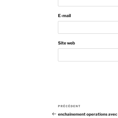
E-mail
Site web
Navigation
Article
PRÉCÉDENT
de
précédent
enchainement operations avec