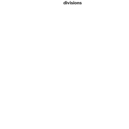
divisions
l’article