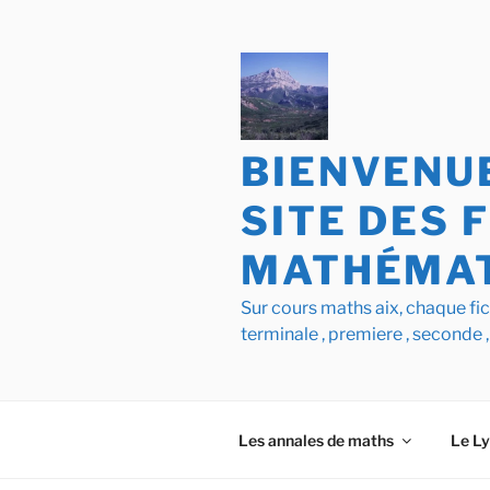
Aller
au
contenu
principal
BIENVENUE
SITE DES 
MATHÉMAT
Sur cours maths aix, chaque f
terminale , premiere , seconde ,
Les annales de maths
Le L