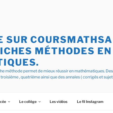
 SUR COURSMATHSAI
FICHES MÉTHODES EN
IQUES.
iche méthode permet de mieux réussir en mathématiques. De
 troisième , quatrième ainsi que des annales ( corrigés et sujet
ycée
Le collège
Les vidéos
Le fil Instagram