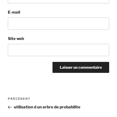
E-mail
Site web
Navigation
Article
PRÉCÉDENT
de
précédent
utilisation d un arbre de probabilite
l’article