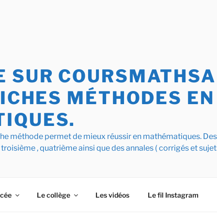
 SUR COURSMATHSAI
FICHES MÉTHODES EN
IQUES.
iche méthode permet de mieux réussir en mathématiques. De
 troisième , quatrième ainsi que des annales ( corrigés et sujet
ycée
Le collège
Les vidéos
Le fil Instagram