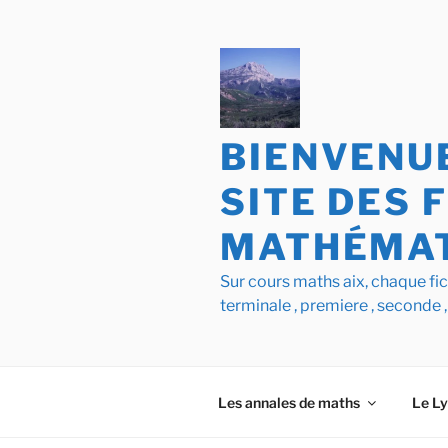
Aller
au
contenu
principal
BIENVENUE
SITE DES 
MATHÉMAT
Sur cours maths aix, chaque f
terminale , premiere , seconde ,
Les annales de maths
Le L