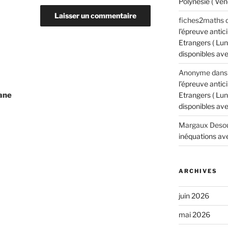
Polynésie ( Ven
fiches2maths
l’épreuve anti
Etrangers ( Lun
disponibles avec
Anonyme
dan
l’épreuve anti
yane
Etrangers ( Lun
disponibles avec
Margaux Desou
inéquations ave
ARCHIVES
juin 2026
mai 2026