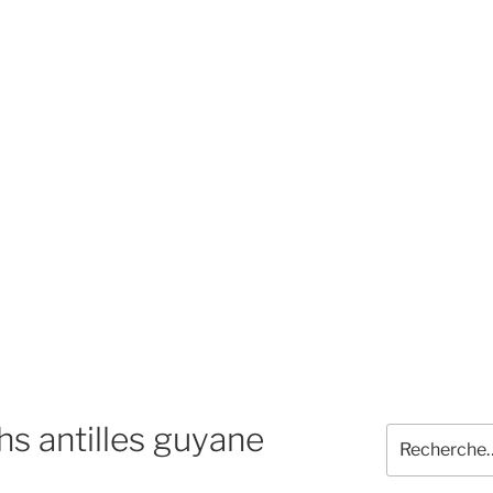
hs antilles guyane
Recherche
pour
: