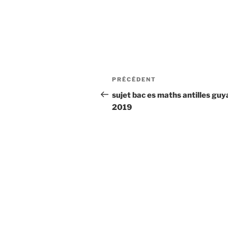
Navigation
Article
PRÉCÉDENT
de
précédent
sujet bac es maths antilles gu
2019
l’article