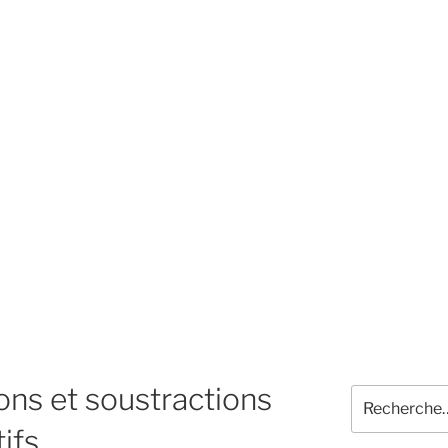
ions et soustractions
Recherche
pour
ifs
: