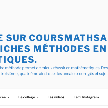
 SUR COURSMATHSAI
FICHES MÉTHODES EN
IQUES.
iche méthode permet de mieux réussir en mathématiques. De
 troisième , quatrième ainsi que des annales ( corrigés et sujet
ycée
Le collège
Les vidéos
Le fil Instagram