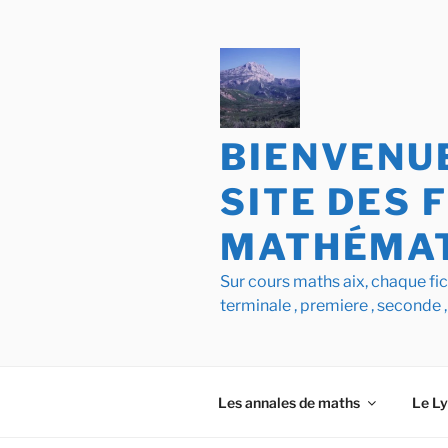
Aller
au
contenu
principal
BIENVENUE
SITE DES 
MATHÉMAT
Sur cours maths aix, chaque f
terminale , premiere , seconde ,
Les annales de maths
Le L