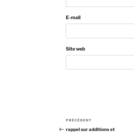
E-mail
Site web
Navigation
Article
PRÉCÉDENT
de
précédent
rappel sur additions et