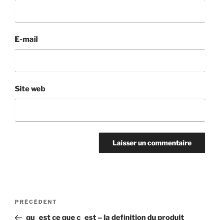
E-mail
Site web
Navigation
Article
PRÉCÉDENT
de
précédent
qu_est ce que c_est – la definition du produit