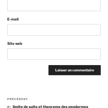
E-mail
Site web
Navigation
Article
PRÉCÉDENT
de
précédent
limite de suite et theoreme des gendarmes