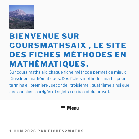
Aller
au
contenu
principal
BIENVENUE SUR
COURSMATHSAIX , LE SITE
DES FICHES MÉTHODES EN
MATHÉMATIQUES.
Sur cours maths aix, chaque fiche méthode permet de mieux
réussir en mathématiques. Des fiches methodes maths pour
terminale , premiere , seconde , troisième , quatrième ainsi que
des annales ( corrigés et sujets ) du bac et du brevet.
Menu
PUBLIÉ
1 JUIN 2026
PAR
FICHES2MATHS
LE