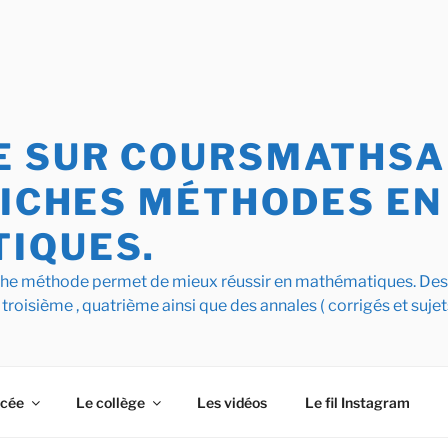
 SUR COURSMATHSAI
FICHES MÉTHODES EN
IQUES.
iche méthode permet de mieux réussir en mathématiques. De
 troisième , quatrième ainsi que des annales ( corrigés et sujet
ycée
Le collège
Les vidéos
Le fil Instagram