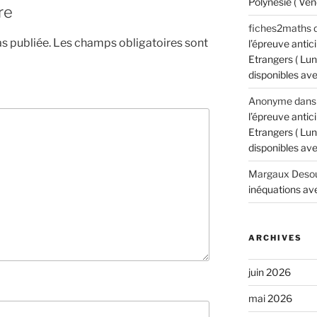
Polynésie ( Ven
re
fiches2maths
s publiée.
Les champs obligatoires sont
l’épreuve anti
Etrangers ( Lun
disponibles avec
Anonyme
dan
l’épreuve anti
Etrangers ( Lun
disponibles avec
Margaux Desou
inéquations ave
ARCHIVES
juin 2026
mai 2026