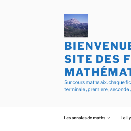
Aller
au
contenu
principal
BIENVENUE
SITE DES 
MATHÉMAT
Sur cours maths aix, chaque f
terminale , premiere , seconde ,
Les annales de maths
Le L