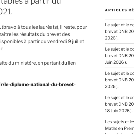
ables à partir du
021.
ARTICLES R
Le sujet et le 
(bravo à tous les lauréats), il reste, pour
brevet DNB 202
naitre les résultats du brevet des
2026 ).
sponibles à partir du vendredi 9 juillet
e ….
Le sujet et le 
brevet DNB 202
Juin 2026 ).
 site du ministère, en partant du lien
Le sujet et le 
brevet DNB 202
r/le-diplome-national-du-brevet-
2026 ).
Le sujet et le 
brevet DNB 202
18 Juin 2026 ).
Les sujets et l
Maths en Premie