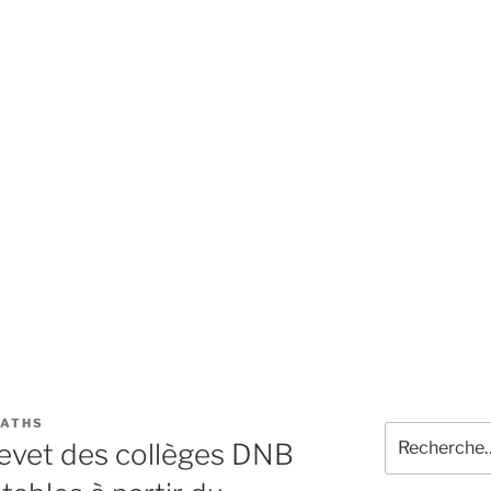
MATHS
Recherche
revet des collèges DNB
pour
: