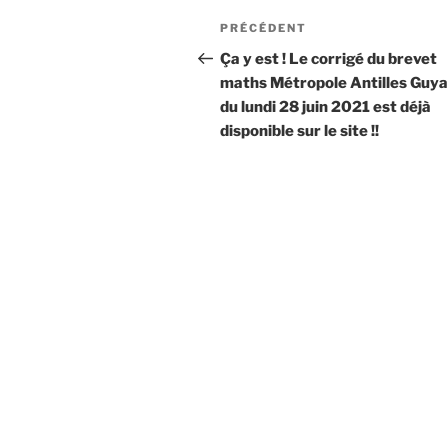
Navigation
Article
PRÉCÉDENT
de
précédent
Ça y est ! Le corrigé du brevet
maths Métropole Antilles Guy
l’article
du lundi 28 juin 2021 est déjà
disponible sur le site !!