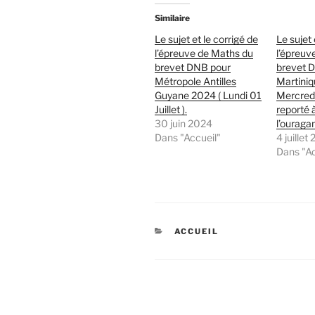
Similaire
Le sujet et le corrigé de
Le sujet 
l’épreuve de Maths du
l’épreuv
brevet DNB pour
brevet D
Métropole Antilles
Martiniq
Guyane 2024 ( Lundi 01
Mercredi 
Juillet ).
reporté 
30 juin 2024
l’ouragan
Dans "Accueil"
4 juillet
Dans "Ac
CATÉGORIES
ACCUEIL