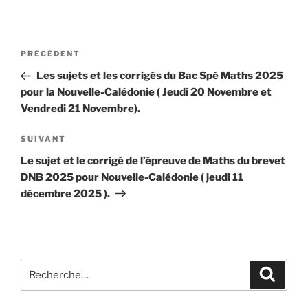
Navigation
Article
PRÉCÉDENT
de
précédent
Les sujets et les corrigés du Bac Spé Maths 2025
l’article
pour la Nouvelle-Calédonie ( Jeudi 20 Novembre et
Vendredi 21 Novembre).
Article
SUIVANT
suivant
Le sujet et le corrigé de l’épreuve de Maths du brevet
DNB 2025 pour Nouvelle-Calédonie ( jeudi 11
décembre 2025 ).
Recherche
Recher
pour
: