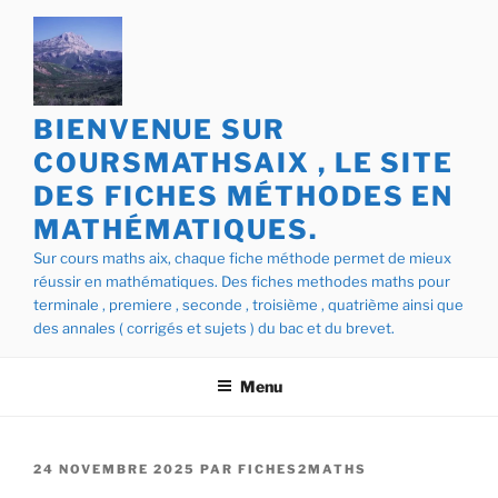
Aller
au
contenu
principal
BIENVENUE SUR
COURSMATHSAIX , LE SITE
DES FICHES MÉTHODES EN
MATHÉMATIQUES.
Sur cours maths aix, chaque fiche méthode permet de mieux
réussir en mathématiques. Des fiches methodes maths pour
terminale , premiere , seconde , troisième , quatrième ainsi que
des annales ( corrigés et sujets ) du bac et du brevet.
Menu
PUBLIÉ
24 NOVEMBRE 2025
PAR
FICHES2MATHS
LE