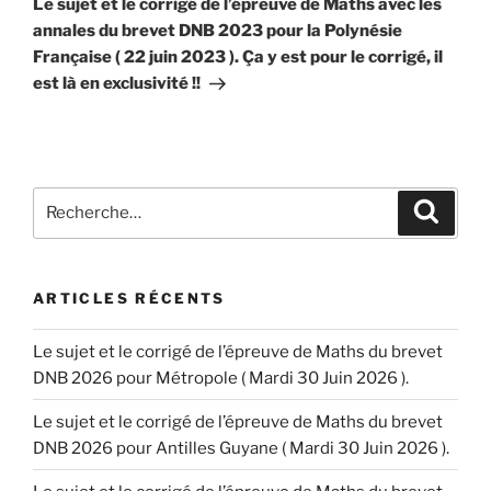
Le sujet et le corrigé de l’épreuve de Maths avec les
annales du brevet DNB 2023 pour la Polynésie
Française ( 22 juin 2023 ). Ça y est pour le corrigé, il
est là en exclusivité !!
Recherche
Recher
pour
:
ARTICLES RÉCENTS
Le sujet et le corrigé de l’épreuve de Maths du brevet
DNB 2026 pour Métropole ( Mardi 30 Juin 2026 ).
Le sujet et le corrigé de l’épreuve de Maths du brevet
DNB 2026 pour Antilles Guyane ( Mardi 30 Juin 2026 ).