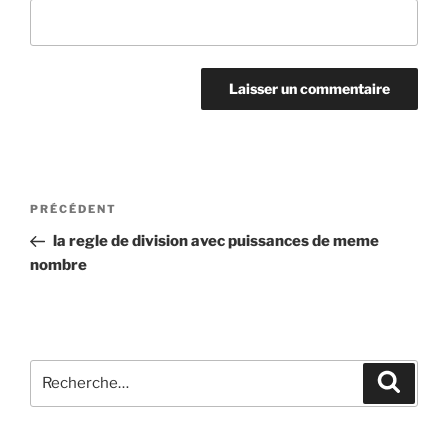
Navigation
Article
PRÉCÉDENT
de
précédent
la regle de division avec puissances de meme
l’article
nombre
Recherche
Recher
pour
: