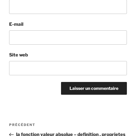
E-mail
Site web
Navigation
Article
PRÉCÉDENT
de
précédent
la fonction valeur absolue – definition , proprietes