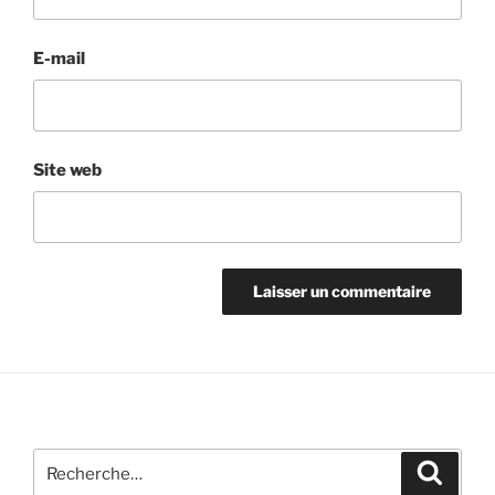
E-mail
Site web
Recherche
Recher
pour