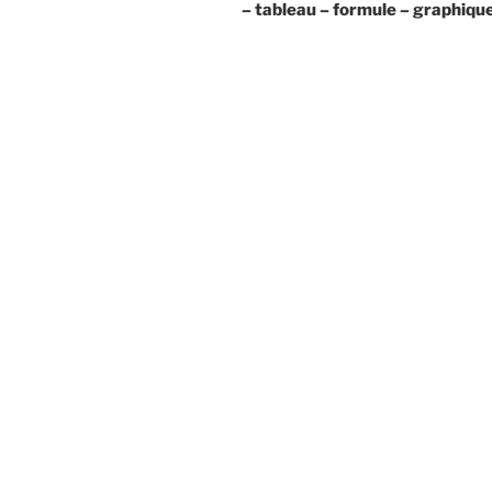
– tableau – formule – graphiqu
l’article