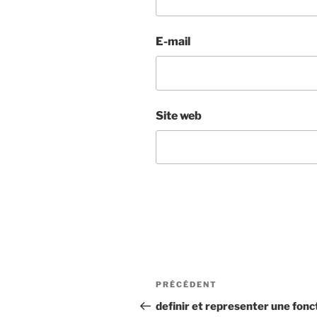
E-mail
Site web
Navigation
Article
PRÉCÉDENT
de
précédent
definir et representer une fonc