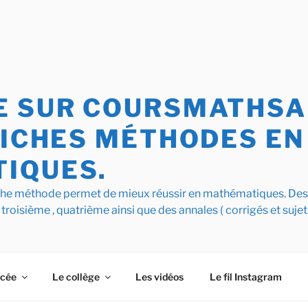
 SUR COURSMATHSAI
FICHES MÉTHODES EN
IQUES.
iche méthode permet de mieux réussir en mathématiques. De
 troisième , quatrième ainsi que des annales ( corrigés et sujet
ycée
Le collège
Les vidéos
Le fil Instagram