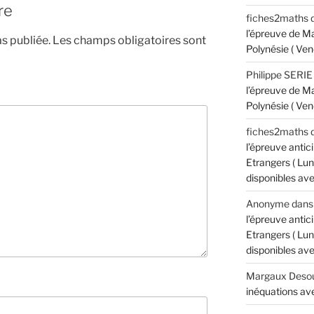
re
fiches2maths
l’épreuve de M
s publiée.
Les champs obligatoires sont
Polynésie ( Ven
Philippe SERIE
l’épreuve de M
Polynésie ( Ven
fiches2maths
l’épreuve anti
Etrangers ( Lun
disponibles avec
Anonyme
dan
l’épreuve anti
Etrangers ( Lun
disponibles avec
Margaux Desou
inéquations ave