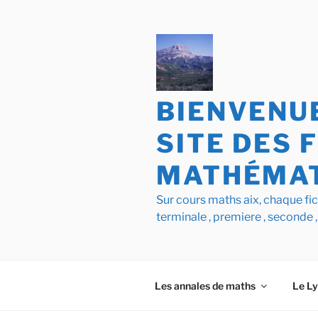
Aller
au
contenu
principal
BIENVENUE
SITE DES 
MATHÉMAT
Sur cours maths aix, chaque f
terminale , premiere , seconde ,
Les annales de maths
Le L