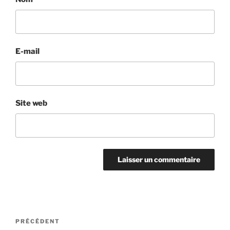
E-mail
Site web
Navigation
Article
PRÉCÉDENT