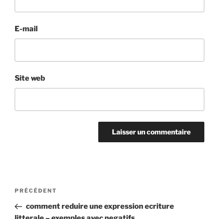
E-mail
Site web
Navigation
Article
PRÉCÉDENT
de
précédent
comment reduire une expression ecriture
l’article
litterale – exemples avec negatifs