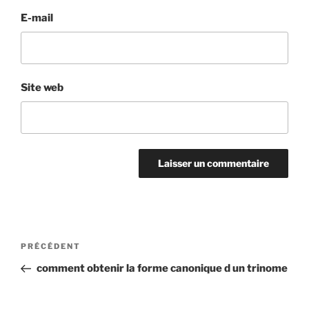
E-mail
Site web
Navigation
Article
PRÉCÉDENT
de
précédent
comment obtenir la forme canonique d un trinome
l’article