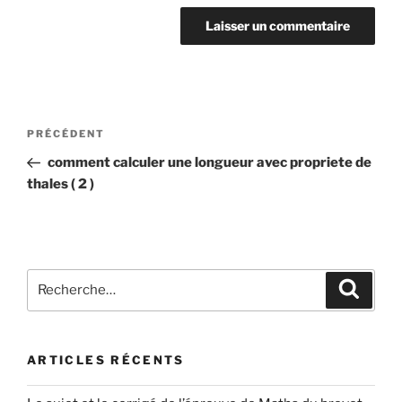
Navigation
Article
PRÉCÉDENT
de
précédent
comment calculer une longueur avec propriete de
l’article
thales ( 2 )
Recherche
Recher
pour
:
ARTICLES RÉCENTS