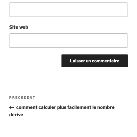
Site web
Navigation
Article
PRÉCÉDENT
de
précédent
comment calculer plus facilement le nombre
l’article
derive