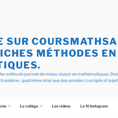
 SUR COURSMATHSAI
FICHES MÉTHODES EN
IQUES.
iche méthode permet de mieux réussir en mathématiques. De
 troisième , quatrième ainsi que des annales ( corrigés et sujet
ycée
Le collège
Les vidéos
Le fil Instagram