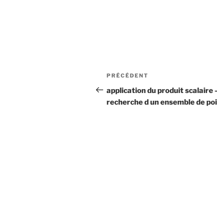
Navigation
Article
PRÉCÉDENT
de
précédent
application du produit scalaire 
recherche d un ensemble de po
l’article