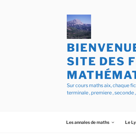
Aller
au
contenu
principal
BIENVENUE
SITE DES 
MATHÉMAT
Sur cours maths aix, chaque f
terminale , premiere , seconde ,
Les annales de maths
Le L