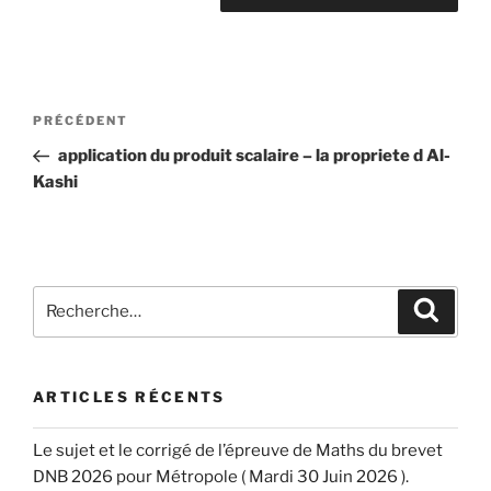
Navigation
Article
PRÉCÉDENT
de
précédent
application du produit scalaire – la propriete d Al-
l’article
Kashi
Recherche
Recher
pour
:
ARTICLES RÉCENTS
Le sujet et le corrigé de l’épreuve de Maths du brevet
DNB 2026 pour Métropole ( Mardi 30 Juin 2026 ).