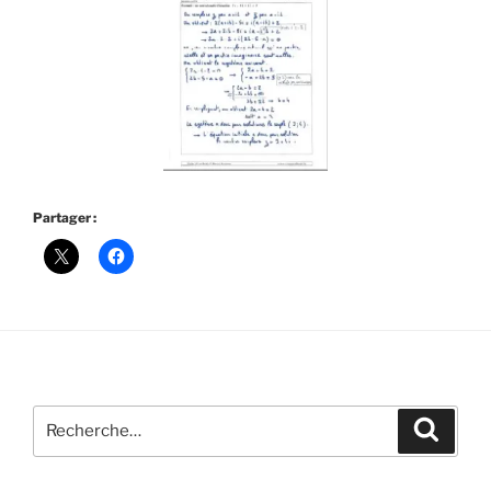
Partager :
Recherche
Recher
pour
: