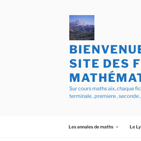
Aller
au
contenu
principal
BIENVENUE
SITE DES 
MATHÉMAT
Sur cours maths aix, chaque f
terminale , premiere , seconde ,
Les annales de maths
Le L