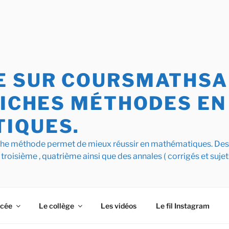
 SUR COURSMATHSAI
FICHES MÉTHODES EN
IQUES.
iche méthode permet de mieux réussir en mathématiques. De
 troisième , quatrième ainsi que des annales ( corrigés et sujet
ycée
Le collège
Les vidéos
Le fil Instagram