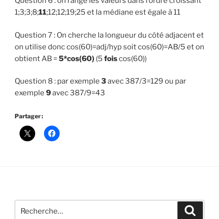
Question 6 : on range les valeurs dans l’ordre croissant
1;3;3;8;
11
;12;12;19;25 et la médiane est égale à 11
Question 7 : On cherche la longueur du côté adjacent et
on utilise donc cos(60)=adj/hyp soit cos(60)=AB/5 et on
obtient AB =
5*cos(60)
(5
fois
cos(60))
Question 8 : par exemple
3
avec 387/3=129 ou par
exemple
9
avec 387/9=43
Partager :
Recherche
Recher
pour