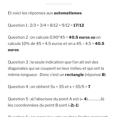
Et voici les réponses aux
automatismes
Question 1 : 2/3 + 3/4 = 8/12 + 9/12 =
17/12
Question 2 : on calcule 0.90*45 =
40.5 euros
ou
on
calcule 10% de 45 = 4.5 euros et on a 45 – 4.5 =
40.5
euros
Question 3 : la seule indication que l’on ait est des
diagonales qui se coupent en leur milieu et qui ont la
même longueur . Donc c’est un
rectangle
(réponse
B
)
Question 4 : on obtient 5x = 35 et x = 35/5 =
7
Question 5 : a) l’abscisse du point A est (
– 4
)…………..b)
les coordonnées du point B sont (
-2;-1
)