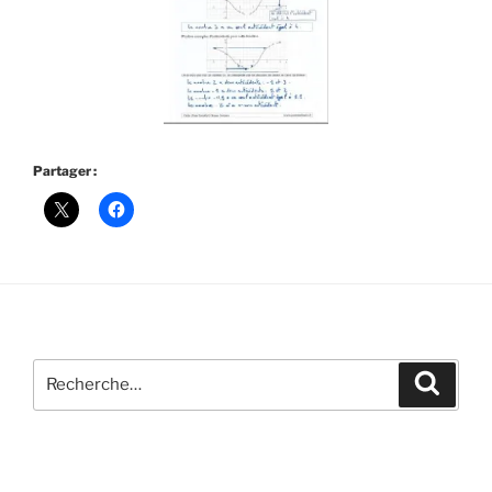
Partager :
Recherche
Recher
pour
: