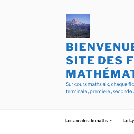
Aller
au
contenu
principal
BIENVENUE
SITE DES 
MATHÉMAT
Sur cours maths aix, chaque f
terminale , premiere , seconde ,
Les annales de maths
Le L