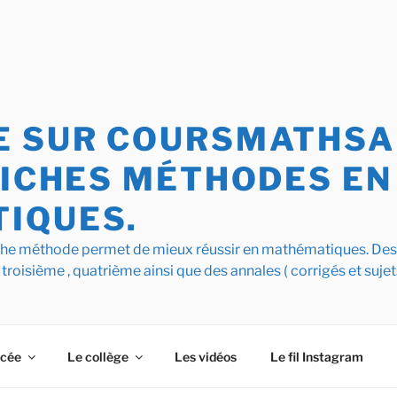
 SUR COURSMATHSAI
FICHES MÉTHODES EN
IQUES.
iche méthode permet de mieux réussir en mathématiques. De
 troisième , quatrième ainsi que des annales ( corrigés et sujet
ycée
Le collège
Les vidéos
Le fil Instagram