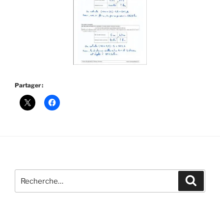
Partager :
Recherche
Recher
pour
: